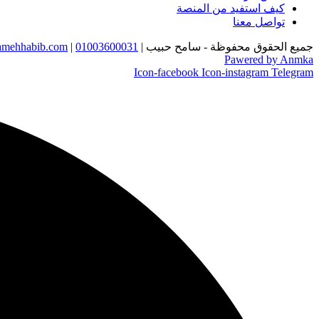
كيف استفيد من المنصة
تواصل معنا
جميع الحقوق محفوظة - سامح حبيب |
01003600031
|
mehhabib.com
Pawered by Anmka
Icon-facebook
Icon-instagram
Telegram