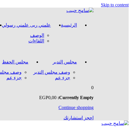
Skip to content
الرئيسية
علمني ربى علمني رسولي
الوصف
اللقاءات
مجلس التدبر
مجلس الحفظ
وصف مجلس التدبر
وصف مجلس
جزء عم
جزء عم
0
EGP
0
,00
Currently Empty:
Continue shopping
احجز استشارتك