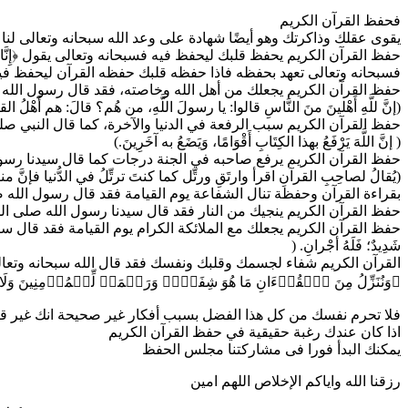
فحفظ القرآن الكريم
يقوى عقلك وذاكرتك وهو أيضًا شهادة على وعد الله سبحانه وتعالى لنا
حفظ القرآن الكريم يحفظ قلبك ليحفظ فيه فسبحانه وتعالى يقول ﴿إِنَّا نَحۡنُ نَزَّلۡنَا
فسبحانه وتعالى تعهد بحفظه فاذا حفظه قلبك حفظه القرآن ليحفظ في
حفظ القرآن الكريم يجعلك من أهل الله وخاصته، فقد قال رسول الله
(إنَّ للَّهِ أَهْلينَ منَ النَّاسِ قالوا: يا رسولَ اللَّهِ، من هُم؟ قالَ: هم أَهْلُ القرآن
حفظ القرآن الكريم سبب الرفعة في الدنيا والآخرة، كما قال النبي صل
( إنَّ اللَّهَ يَرْفَعُ بهذا الكِتَابِ أَقْوَامًا، وَيَضَعُ به آخَرِينَ.)
حفظ القرآن الكريم يرفع صاحبه في الجنة درجات كما قال سيدنا رسول
(يُقالُ لصاحِبِ القرآنِ اقرأ وارتَقِ ورتِّل كما كنتَ ترتِّلُ في الدُّنيا فإنَّ منز
بقراءة القرآن وحفظة تنال الشفاعة يوم القيامة فقد قال رسول الله صلى الله عليه
حفظ القرآن الكريم ينجيك من النار فقد قال سيدنا رسول الله صلى الله عليه
حفظ القرآن الكريم يجعلك مع الملائكة الكرام يوم القيامة فقد قال سيدنا رسول الل
شَدِيدٌ؛ فَلَهُ أجْرانِ. (
القرآن الكريم شفاء لجسمك وقلبك ونفسك فقد قال الله سبحانه وتعا
﴿وَنُنَزِّلُ مِنَ ٱلۡقُرۡءَانِ مَا هُوَ شِفَاۤءࣱ وَرَحۡمَةࣱ لِّلۡمُؤۡمِنِینَ وَلَا یَزِی
فلا تحرم نفسك من كل هذا الفضل بسبب أفكار غير صحيحة انك غير قا
اذا كان عندك رغبة حقيقية في حفظ القرآن الكريم
يمكنك البدأ فورا فى مشاركتنا مجلس الحفظ
رزقنا الله واياكم الإخلاص اللهم امين