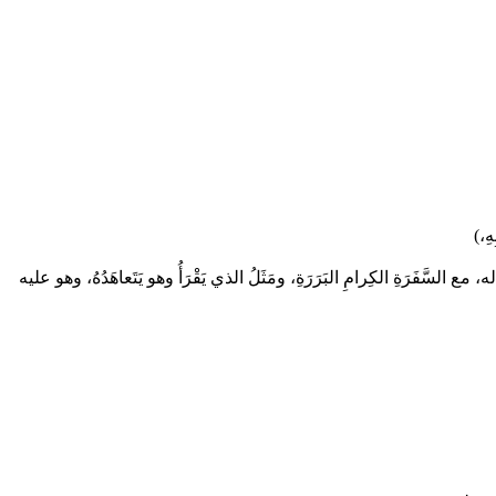
ِ،)
رَةِ الكِرامِ البَرَرَةِ، ومَثَلُ الذي يَقْرَأُ وهو يَتَعاهَدُهُ، وهو عليه