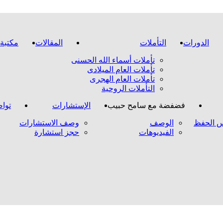
الدورات
التأملات
المقالات
مكتبة 
تأملات أسماء الله الحسنى
تأملات العام الميلادى
تأملات العام الهجرى
التأملات الروحية
فضفضة مع سامح حبيب
الإستشارات
تواص
 الحفظ
الوصف
وصف الاستشارات
الفيديوهات
حجز استشارة