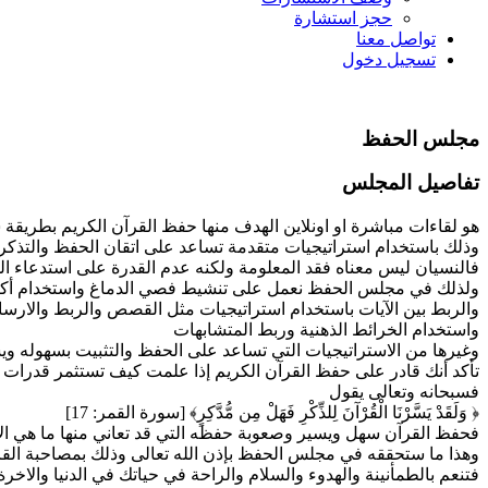
حجز استشارة
تواصل معنا
تسجيل دخول
مجلس الحفظ
تفاصيل المجلس
هو لقاءات مباشرة او اونلاين الهدف منها حفظ القرآن الكريم بطريقة
وذلك باستخدام استراتيجيات متقدمة تساعد على اتقان الحفظ والتذكر
فالنسيان ليس معناه فقد المعلومة ولكنه عدم القدرة على استدعاء ال
ولذلك في مجلس الحفظ نعمل على تنشيط فصي الدماغ واستخدام أك
والربط بين الآيات باستخدام استراتيجيات مثل القصص والربط والارساء
واستخدام الخرائط الذهنية وربط المتشابهات
وغيرها من الاستراتيجيات التي تساعد على الحفظ والتثبيت بسهوله وي
تأكد أنك قادر على حفظ القرآن الكريم إذا علمت كيف تستثمر قدرات 
فسبحانه وتعالى يقول
﴿ وَلَقَدْ يَسَّرْنَا الْقُرْآنَ لِلذِّكْرِ فَهَلْ مِن مُّدَّكِرٍ﴾ [سورة القمر: 17]
فحفظ القرآن سهل ويسير وصعوبة حفظه التي قد تعاني منها ما هي الا
وهذا ما ستحققه في مجلس الحفظ بإذن الله تعالى وذلك بمصاحبة القرآ
فتنعم بالطمأنينة والهدوء والسلام والراحة في حياتك في الدنيا والاخرة