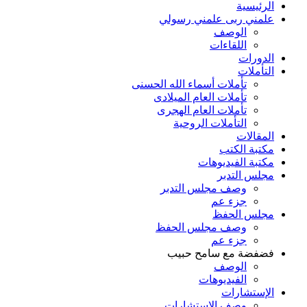
الرئيسية
علمني ربى علمني رسولي
الوصف
اللقاءات
الدورات
التأملات
تأملات أسماء الله الحسنى
تأملات العام الميلادى
تأملات العام الهجرى
التأملات الروحية
المقالات
مكتبة الكتب
مكتبة الفيديوهات
مجلس التدبر
وصف مجلس التدبر
جزء عم
مجلس الحفظ
وصف مجلس الحفظ
جزء عم
فضفضة مع سامح حبيب
الوصف
الفيديوهات
الإستشارات
وصف الاستشارات