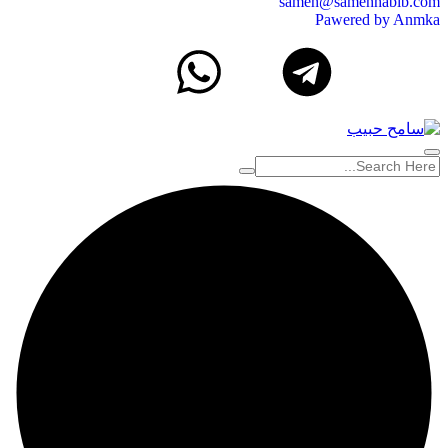
sameh@samehhabib.com
Pawered by Anmka