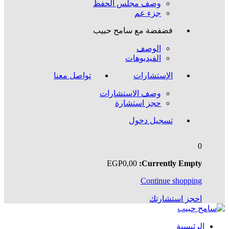
وصف مجلس الحفظ
جزء عم
فضفضة مع سامح حبيب
الوصف
الفيديوهات
الإستشارات
تواصل معنا
وصف الاستشارات
حجز استشارة
تسجيل دخول
0
EGP
0
,00
Currently Empty:
Continue shopping
احجز استشارتك
الرئيسية