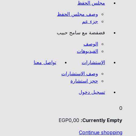
مجلس الحفظ
وصف مجلس الحفظ
جزء عم
فضفضة مع سامح حبيب
الوصف
الفيديوهات
الإستشارات
تواصل معنا
وصف الاستشارات
حجز استشارة
تسجيل دخول
0
EGP
0
,00
Currently Empty:
Continue shopping