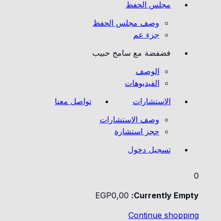
مجلس الحفظ
وصف مجلس الحفظ
جزء عم
فضفضة مع سامح حبيب
الوصف
الفيديوهات
الإستشارات
تواصل معنا
وصف الاستشارات
حجز استشارة
تسجيل دخول
0
EGP
0
,00
Currently Empty:
Continue shopping