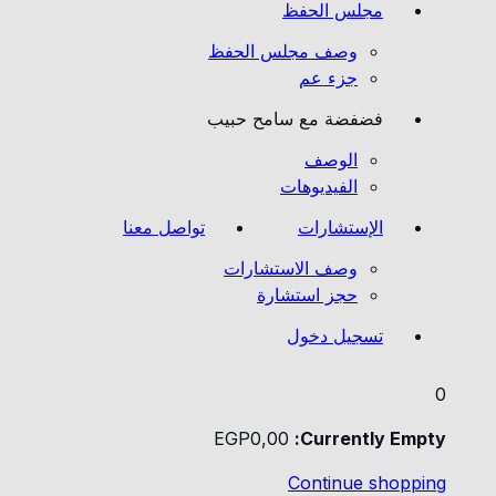
مجلس الحفظ
وصف مجلس الحفظ
جزء عم
فضفضة مع سامح حبيب
الوصف
الفيديوهات
الإستشارات
تواصل معنا
وصف الاستشارات
حجز استشارة
تسجيل دخول
0
EGP
0
,00
Currently Empty:
Continue shopping