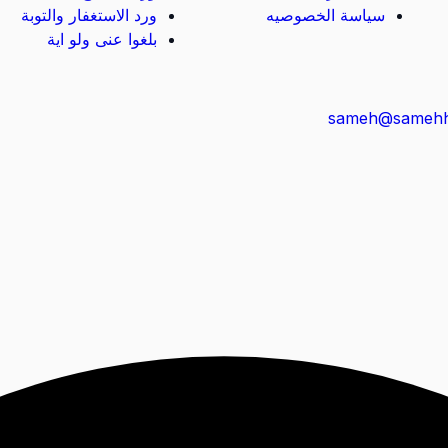
سياسة الخصوصيه
ورد الاستغفار والتوبة
بلغوا عنى ولو اية
sameh@samehh