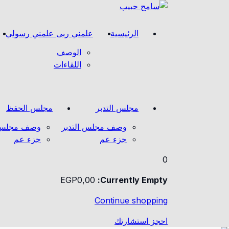
الرئيسية
علمني ربى علمني رسولي
الوصف
اللقاءات
مجلس التدبر
مجلس الحفظ
وصف مجلس التدبر
وصف مجلس 
جزء عم
جزء عم
0
EGP
0
,00
Currently Empty:
Continue shopping
احجز استشارتك