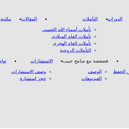
الدورات
التأملات
المقالات
مكتبة 
تأملات أسماء الله الحسنى
تأملات العام الميلادى
تأملات العام الهجرى
التأملات الروحية
فضفضة مع سامح حبيب
الإستشارات
توا
الحفظ
الوصف
وصف الاستشارات
الفيديوهات
حجز استشارة