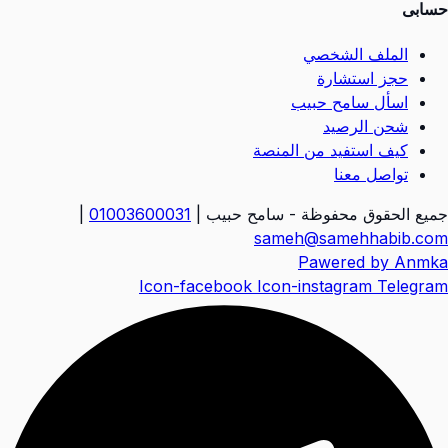
حسابى
الملف الشخصي
حجز استشارة
اسأل سامح حبيب
شحن الرصيد
كيف استفيد من المنصة
تواصل معنا
جميع الحقوق محفوظة - سامح حبيب |
01003600031
|
sameh@samehhabib.com
Pawered by Anmka
Icon-facebook
Icon-instagram
Telegram