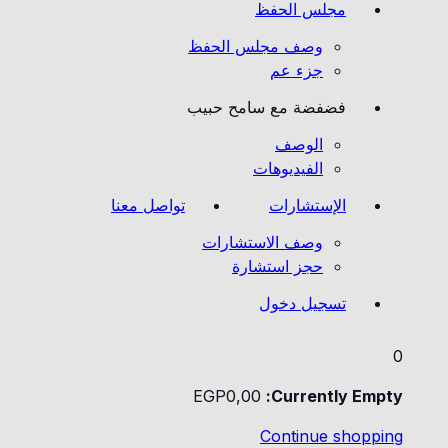
مجلس الحفظ
وصف مجلس الحفظ
جزء عم
فضفضة مع سامح حبيب
الوصف
الفيديوهات
الإستشارات
تواصل معنا
وصف الاستشارات
حجز استشارة
تسجيل دخول
0
EGP
0
,00
Currently Empty:
Continue shopping