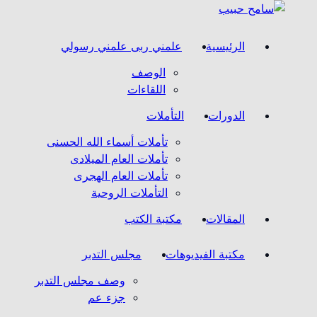
Ski
t
conten
الرئيسية
علمني ربى علمني رسولي
الوصف
اللقاءات
الدورات
التأملات
تأملات أسماء الله الحسنى
تأملات العام الميلادى
تأملات العام الهجرى
التأملات الروحية
المقالات
مكتبة الكتب
مكتبة الفيديوهات
مجلس التدبر
وصف مجلس التدبر
جزء عم