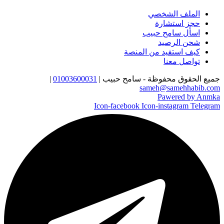
الملف الشخصي
حجز استشارة
اسأل سامح حبيب
شحن الرصيد
كيف استفيد من المنصة
تواصل معنا
جميع الحقوق محفوظة - سامح حبيب |
01003600031
|
sameh@samehhabib.com
Pawered by Anmka
Icon-facebook
Icon-instagram
Telegram