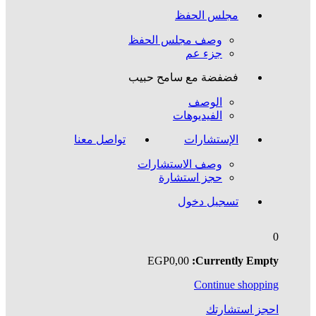
مجلس الحفظ
وصف مجلس الحفظ
جزء عم
فضفضة مع سامح حبيب
الوصف
الفيديوهات
الإستشارات
تواصل معنا
وصف الاستشارات
حجز استشارة
تسجيل دخول
0
EGP
0
,00
Currently Empty:
Continue shopping
احجز استشارتك