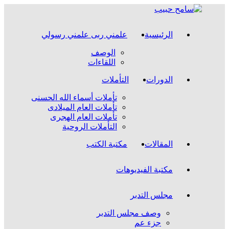
Skip
to
content
الرئيسية
علمني ربى علمني رسولي
الوصف
اللقاءات
الدورات
التأملات
تأملات أسماء الله الحسنى
تأملات العام الميلادى
تأملات العام الهجرى
التأملات الروحية
المقالات
مكتبة الكتب
مكتبة الفيديوهات
مجلس التدبر
وصف مجلس التدبر
جزء عم