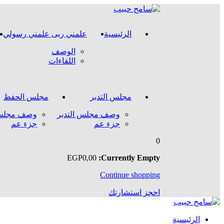
Skip
to
content
الرئيسية
علمني ربى علمني رسولي
الوصف
اللقاءات
مجلس التدبر
مجلس الحفظ
وصف مجلس التدبر
وصف مجلس
جزء عم
جزء عم
0
EGP
0
,00
Currently Empty:
Continue shopping
احجز استشارتك
الرئيسية