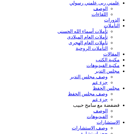
علمني ربى علمني رسولي
الوصف
اللقاءات
الدورات
التأملات
تأملات أسماء الله الحسنى
تأملات العام الميلادى
تأملات العام الهجرى
التأملات الروحية
المقالات
مكتبة الكتب
مكتبة الفيديوهات
مجلس التدبر
وصف مجلس التدبر
جزء عم
مجلس الحفظ
وصف مجلس الحفظ
جزء عم
فضفضة مع سامح حبيب
الوصف
الفيديوهات
الإستشارات
وصف الاستشارات
حجز استشارة