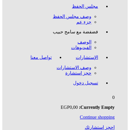
مجلس الحفظ
وصف مجلس الحفظ
جزء عم
فضفضة مع سامح حبيب
الوصف
الفيديوهات
الإستشارات
تواصل معنا
وصف الاستشارات
حجز استشارة
تسجيل دخول
0
EGP
0
,00
Currently Empty:
Continue shopping
احجز استشارتك