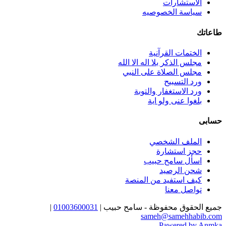
الاستشارات
سياسة الخصوصيه
طاعاتك
الختمات القرآنية
مجلس الذكر بلا اله الا الله
مجلس الصلاة على النبي
ورد التسبيح
ورد الاستغفار والتوبة
بلغوا عنى ولو اية
حسابى
الملف الشخصي
حجز استشارة
اسأل سامح حبيب
شحن الرصيد
كيف استفيد من المنصة
تواصل معنا
جميع الحقوق محفوظة - سامح حبيب |
01003600031
|
sameh@samehhabib.com
Pawered by Anmka