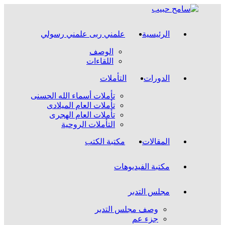
Skip
to
content
الرئيسية
علمني ربى علمني رسولي
الوصف
اللقاءات
الدورات
التأملات
تأملات أسماء الله الحسنى
تأملات العام الميلادى
تأملات العام الهجرى
التأملات الروحية
المقالات
مكتبة الكتب
مكتبة الفيديوهات
مجلس التدبر
وصف مجلس التدبر
جزء عم