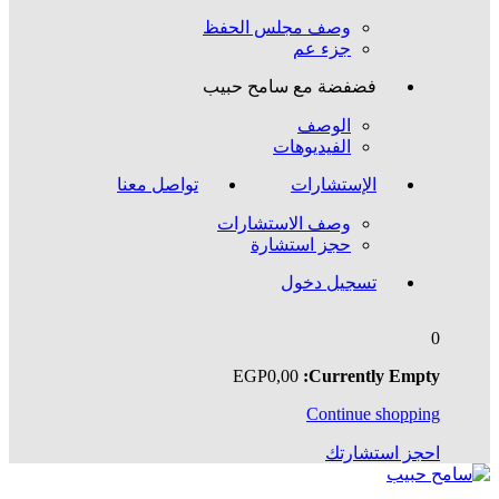
وصف مجلس الحفظ
جزء عم
فضفضة مع سامح حبيب
الوصف
الفيديوهات
الإستشارات
تواصل معنا
وصف الاستشارات
حجز استشارة
تسجيل دخول
0
EGP
0
,00
Currently Empty:
Continue shopping
احجز استشارتك