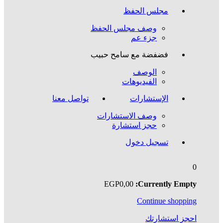
مجلس الحفظ
وصف مجلس الحفظ
جزء عم
فضفضة مع سامح حبيب
الوصف
الفيديوهات
الإستشارات
تواصل معنا
وصف الاستشارات
حجز استشارة
تسجيل دخول
0
EGP
0
,00
Currently Empty:
Continue shopping
احجز استشارتك