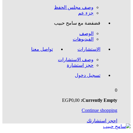
وصف مجلس الحفظ
جزء عم
فضفضة مع سامح حبيب
الوصف
الفيديوهات
الإستشارات
تواصل معنا
وصف الاستشارات
حجز استشارة
تسجيل دخول
0
EGP
0
,00
Currently Empty:
Continue shopping
احجز استشارتك