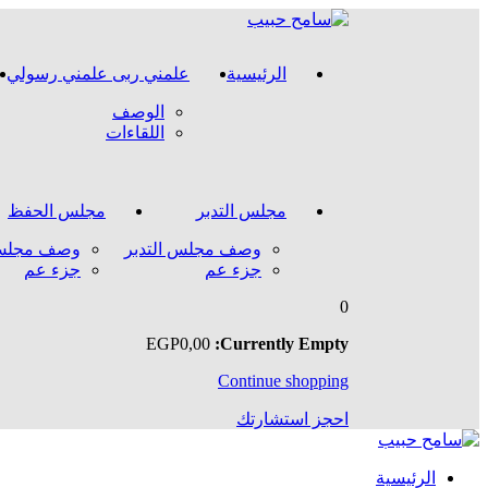
الرئيسية
علمني ربى علمني رسولي
الوصف
اللقاءات
مجلس التدبر
مجلس الحفظ
وصف مجلس التدبر
وصف مجلس
جزء عم
جزء عم
0
EGP
0
,00
Currently Empty:
Continue shopping
احجز استشارتك
الرئيسية