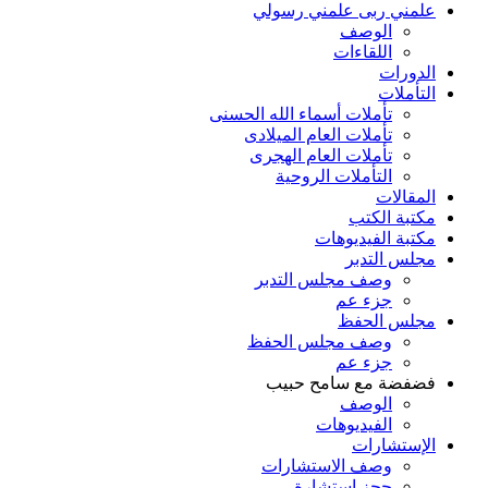
علمني ربى علمني رسولي
الوصف
اللقاءات
الدورات
التأملات
تأملات أسماء الله الحسنى
تأملات العام الميلادى
تأملات العام الهجرى
التأملات الروحية
المقالات
مكتبة الكتب
مكتبة الفيديوهات
مجلس التدبر
وصف مجلس التدبر
جزء عم
مجلس الحفظ
وصف مجلس الحفظ
جزء عم
فضفضة مع سامح حبيب
الوصف
الفيديوهات
الإستشارات
وصف الاستشارات
حجز استشارة