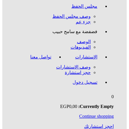
مجلس الحفظ
وصف مجلس الحفظ
جزء عم
فضفضة مع سامح حبيب
الوصف
الفيديوهات
الإستشارات
تواصل معنا
وصف الاستشارات
حجز استشارة
تسجيل دخول
0
EGP
0
,00
Currently Empty:
Continue shopping
احجز استشارتك