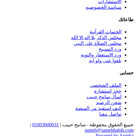
الاستشارات
سياسة الخصوصيه
طاعاتك
الختمات القرآنية
مجلس الذكر بلا اله الا الله
مجلس الصلاة على النبي
ورد التسبيح
ورد الاستغفار والتوبة
بلغوا عنى ولو اية
حسابى
الملف الشخصي
حجز استشارة
اسأل سامح حبيب
شحن الرصيد
كيف استفيد من المنصة
تواصل معنا
جميع الحقوق محفوظة - سامح حبيب |
01003600031
|
sameh@samehhabib.com
Pawered by Anmka