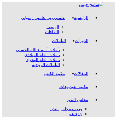
Skip
to
content
الرئيسية
علمني ربى علمني رسولي
الوصف
اللقاءات
الدورات
التأملات
تأملات أسماء الله الحسنى
تأملات العام الميلادى
تأملات العام الهجرى
التأملات الروحية
المقالات
مكتبة الكتب
مكتبة الفيديوهات
مجلس التدبر
وصف مجلس التدبر
جزء عم