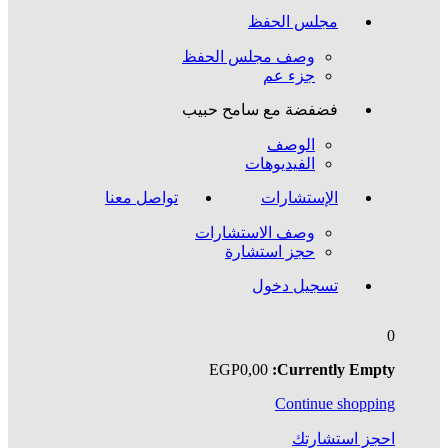
مجلس الحفظ
وصف مجلس الحفظ
جزء عم
فضفضة مع سامح حبيب
الوصف
الفيديوهات
الإستشارات
تواصل معنا
وصف الاستشارات
حجز استشارة
تسجيل دخول
0
EGP
0
,00
Currently Empty:
Continue shopping
احجز استشارتك