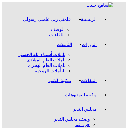
Skip
to
content
الرئيسية
علمني ربى علمني رسولي
الوصف
اللقاءات
الدورات
التأملات
تأملات أسماء الله الحسنى
تأملات العام الميلادى
تأملات العام الهجرى
التأملات الروحية
المقالات
مكتبة الكتب
مكتبة الفيديوهات
مجلس التدبر
وصف مجلس التدبر
جزء عم