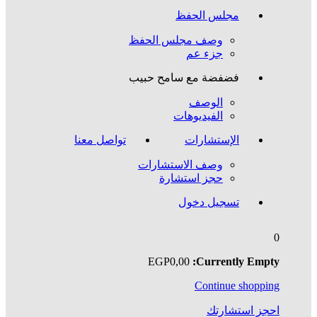
مجلس الحفظ
وصف مجلس الحفظ
جزء عم
فضفضة مع سامح حبيب
الوصف
الفيديوهات
الإستشارات
تواصل معنا
وصف الاستشارات
حجز استشارة
تسجيل دخول
0
EGP
0
,00
Currently Empty:
Continue shopping
احجز استشارتك