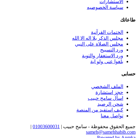
الاستشارات
سياسة الخصوصيه
طاعاتك
الختمات القرآنية
مجلس الذكر بلا اله الا الله
مجلس الصلاة على النبي
ورد التسبيح
ورد الاستغفار والتوبة
بلغوا عنى ولو اية
حسابى
الملف الشخصي
حجز استشارة
اسأل سامح حبيب
شحن الرصيد
كيف استفيد من المنصة
تواصل معنا
جميع الحقوق محفوظة - سامح حبيب |
01003600031
|
sameh@samehhabib.com
Pawered by Anmka