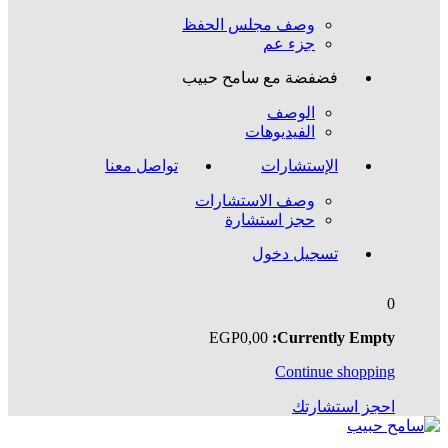
وصف مجلس الحفظ
جزء عم
فضفضة مع سامح حبيب
الوصف
الفيديوهات
الإستشارات
تواصل معنا
وصف الاستشارات
حجز استشارة
تسجيل دخول
0
EGP
0
,00
Currently Empty:
Continue shopping
احجز استشارتك