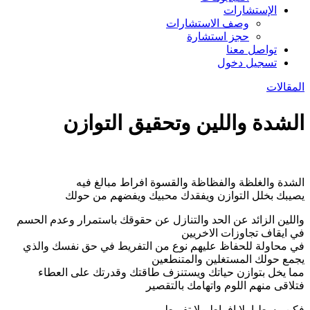
الإستشارات
وصف الاستشارات
حجز استشارة
تواصل معنا
تسجيل دخول
المقالات
الشدة واللين وتحقيق التوازن
الشدة والغلظة والفظاظة والقسوة افراط مبالغ فيه
يصيبك بخلل التوازن ويفقدك محبيك ويفضهم من حولك
واللين الزائد عن الحد والتنازل عن حقوقك باستمرار وعدم الحسم
في ايقاف تجاوزات الاخريين
في محاولة للحفاظ عليهم نوع من التفريط في حق نفسك والذي
يجمع حولك المستغلين والمتنطعين
مما يخل بتوازن حياتك ويستنزف طاقتك وقدرتك على العطاء
فتلاقى منهم اللوم واتهامك بالتقصير
فكن وسطيا بلا افراط ولا تفريط