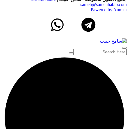
sameh@samehhabib.com
Pawered by Anmka