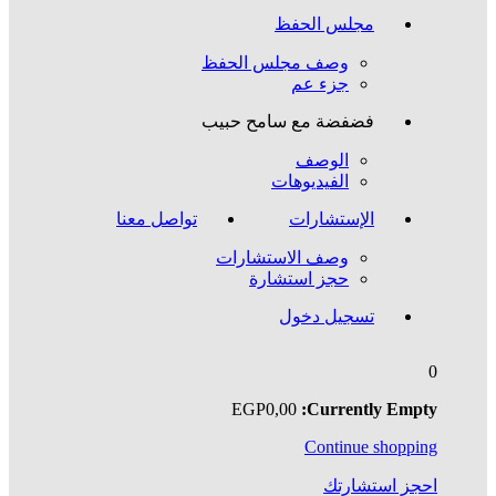
مجلس الحفظ
وصف مجلس الحفظ
جزء عم
فضفضة مع سامح حبيب
الوصف
الفيديوهات
الإستشارات
تواصل معنا
وصف الاستشارات
حجز استشارة
تسجيل دخول
0
EGP
0
,00
Currently Empty:
Continue shopping
احجز استشارتك