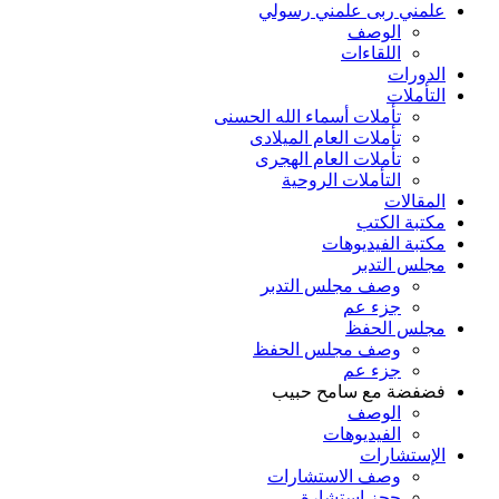
علمني ربى علمني رسولي
الوصف
اللقاءات
الدورات
التأملات
تأملات أسماء الله الحسنى
تأملات العام الميلادى
تأملات العام الهجرى
التأملات الروحية
المقالات
مكتبة الكتب
مكتبة الفيديوهات
مجلس التدبر
وصف مجلس التدبر
جزء عم
مجلس الحفظ
وصف مجلس الحفظ
جزء عم
فضفضة مع سامح حبيب
الوصف
الفيديوهات
الإستشارات
وصف الاستشارات
حجز استشارة