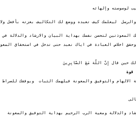
يب لوسوسته وإلهائه 
المعوذتين لتحصن نفسك بهداية البيان والارشاد والدلالة في ر
وحقق اخلاص العبادة في اياك نعبد حتى تدخل في استحقاق المعو
ل إِنَّ اللَّهَ مَعَ الصَّابِرِينَ 
 قوة 
 الالهام والتوفيق والمعونة فيلهمك الثبات  ويوفقك للصراط و
الى
شاد والدلالة ومعية الرب الرحيم بهداية التوفيق والمعونة