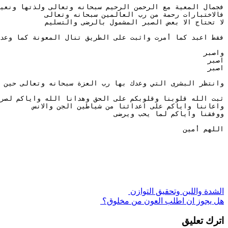
فجمال المعية مع الرحمن الرحيم سبحانه وتعالى ولذتها ونعيم
فالاختبارات رحمة من رب العالمين سبحانه وتعالى 
لا تحتاج الا بعض الصبر المشمول بالرضى والتسليم
فقط اعبد كما أمرت واثبت على الطريق تنال المعونة كما وعد
واصبر 
اصبر 
اصبر 
وانتظر البشرى التي وعدك بها رب العزة سبحانه وتعالى حين 
ثبت الله قلوبنا وقلوبكم على الحق وهدانا الله واياكم لصر
واعاننا واياكم على اعدائنا من شياطين الجن والانس 
ووفقنا واياكم لما يحب ويرضى 
اللهم أمين 
الشدة واللين وتحقيق التوازن
هل يجوز ان اطلب العون من مخلوق؟
اترك تعليق