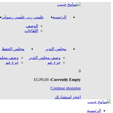
الرئيسية
علمني ربى علمني رسولي
الوصف
اللقاءات
مجلس التدبر
مجلس الحفظ
وصف مجلس التدبر
وصف مجلس
جزء عم
جزء عم
0
EGP
0
,00
Currently Empty:
Continue shopping
احجز استشارتك
الرئيسية