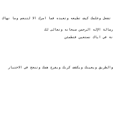
والعبادة تكون للإله الرحمن  الذي أرسل لك برحمته الرسالات والرسل  ليعلمك كيف تعبده ووضع لك التكاليف بعزته بأفعل ولا تفعل وعلمك كيف تطيعه وتعبده فما امرك الا لتنعم وما نهاك 
سالة الإله الرحمن سبحانه وتعالى لك
نة في اياك نستعين فتطمئن
الطريق ويعينك ويكشف كربك ويفرج همك وتنجح في الاختبار 