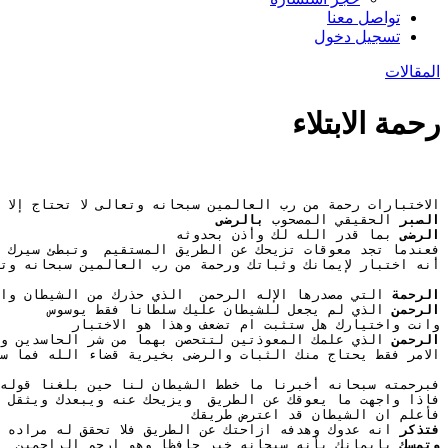
تواصل معنا
تسجيل دخول
المقالات
رحمة الابتلاء
الاختبارات رحمة من رب العالمين سبحانه وتعالى لا تحتاج إلا 
الصبر 
الحقيقي المصحوب 
بالرضى 
الرضى 
بما قدر الله لك وأذن بحدوثه 
فعندما تجد معوقات تزيحك عن الطريق المستقيم  وتبطئ سيرك ع
أنه اختبار لإيمانك وثباتك ورحمة من رب العالمين سبحانه وت
الرحمة 
التي مصدرها الإله الرحمن  الذي حذرك من الشيطان وا
الرحمن 
الذي لم يجعل للشيطان عليك سلطانا فقط يوسوس 
وانت واختيارك هل ستثبت ام تضعف وهذا هو الاختبار
الرحمن 
الذي علمك المعوذتين لتتحصن بهما من شر الحاسدين وش
الامر فقط يحتاج منك الثبات والرضى بخيرية قضاء الله فما سم
فبرحمته سبحانه أخبرنا ما خطط الشيطان لنا حين بلغنا قوله لَأَقْعُدَنَّ
فاذا واجهت ما يعوقك عن الطريق  ويزيحك عنه ويبعدك ويثقل 
فأعلم ان الشيطان قد اعترض طريقك 
فتذكر 
انه عدوك وهدفه ازاحتك عن الطريق فلا تحقق له مراده و
وتمسك 
بإيمانك بأنه سبحانه خير حافظا وهو ارحم الراحمين 