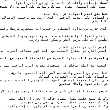
تمسك 
بإيمانك واعلم ان الله يدافع عن الذين آمنوا 
انتصر على الشيطان بقوة ايمانك وثباتك على الطريق ولا تستج
فقط حقق اخلاص العبادة في إياك نعبد 
الا لتسلم 
الذي حذرك من عداوة الشيطان واخبرك انه سيعترض طريقك وعلمك 
 فأخلص العبادة والطاعة له سبحانه ولا تطيع وسوسة الشيطان 
تطمئن أنك على طريق الحق ويسكن قلبك وترضى
الرضى الذي هو مفتاح الصبر
الصبر الذي هو مفتاح المعية مع الله فهو سبحانه أخبرنا بذلك حين قا
والمعية مع الله حماية المعية مع الله حفظ المعية مع الله
المعية مع الله تدخلك في استحقاق معونة الرب الرحيم بهداية
فقط ببعض من الصبر والتسليم لأمر الله المصحوب بالرضى 
بالثبات على الطريق والعبادة والتوكل 
حتى تنال المعونة فيتحقق العهد بينك وبين الله سبحانه ونع
في اياك نعبد واياك نستعين 
فتشعر بمعية الله على الدوام معية الإله الرحمن بهداية الار
وكأنك تسمع قلبك يقول بلسان حاله لا تحزن ان الله معنا
وكأنك تسمع نفسك تقول بيقين ان معي ربى سيهدين
وكأنك تسمع رب العزة سبحانه وتعالى يقول لك إنك بأعيننا 