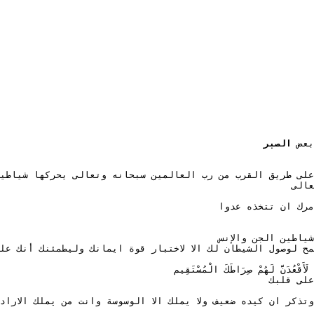
بعض 
الصبر  
لى طريق القرب من رب العالمين سبحانه وتعالى يحركها شياطين
عالى 
مرك ان تتخذه عدوا
ياطين الجن والإنس
ح لوصول الشيطان لك الا لاختبار قوة ايمانك وليطمئنك أنك عل
 لَهُمْ صِرَاطَكَ الْمُسْتَقِيم
على قلبك 
تذكر ان كيده ضعيف ولا يملك الا الوسوسة وانت من يملك الاراد