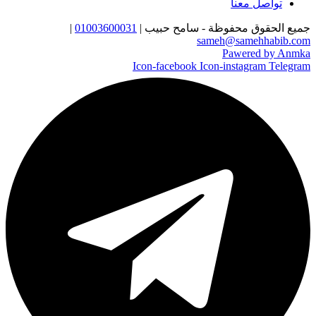
تواصل معنا
جميع الحقوق محفوظة - سامح حبيب |
01003600031
|
sameh@samehhabib.com
Pawered by Anmka
Icon-facebook
Icon-instagram
Telegram