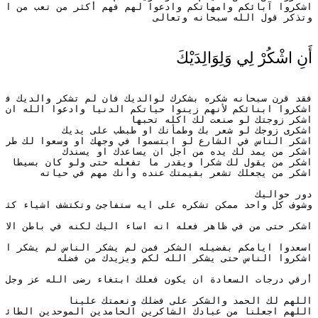
اشكروا آبائكم وامهاتكم وادعوا لهم فهم أكثر من تعب من اج
وتذكر قول الله سبحانه وتعالى 
أَنِ اشْكُرْ لِي وَلِوَالِدَيْكَ
فقد قرن سبحانه شكره بشكرك لوالديك فان لم تشكر والديك فا
اشكروا ابنائكم لأنهم زينوا حياتكم الدنيا وادعوا الله ان 
اشكر زوجتك لو صنعت لك اكله تحبها
اشكرى زوجك لو شعر بك وطمأنك او طبطب على يديك
اشكر الناس في الشارع لو ابتسموا في وجهك او وسعوا لك طري
اشكر من يمد لك يده من اجل ان يساعدك او يسندك
اشكر من يقول لك شكرا ويقدر ما تفعله حتى ولو كان بسيطا
اشكر من يجعلك تشعر بقيمتك عنده وأنك مهم في حياته
دور حواليك
وشوف كل واحد ممكن تشكره على ايه ستفاجئ وتكتشف اشياء كثير
اشكر حتى من في ظاهر فعله انه اساء اليك لكنه في باطن الام
اسعدوا ايامكم بفضيله الشكر فمن لم يشكر الناس لم يشكر ال
اشكروا الناس حتى يشكر الله لكم ويزيدك من فضله
أرقي درجات السعادة ان يكون فعلك ابتغاء رضى الله عز وجل 
اللهم لك الحمد والشكر على فضلك ونعمتك علينا
اللهم اجعلنا من عبادك الشاكرين الحامدين الموحدين الطائع