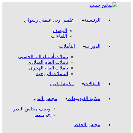
Skip
to
content
الرئيسية
علمني ربى علمني رسولي
الوصف
اللقاءات
الدورات
التأملات
تأملات أسماء الله الحسنى
تأملات العام الميلادى
تأملات العام الهجرى
التأملات الروحية
المقالات
مكتبة الكتب
مكتبة الفيديوهات
مجلس التدبر
وصف مجلس التدبر
جزء عم
مجلس الحفظ