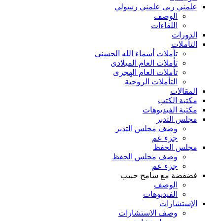
علمني ربى علمني رسولي
الوصف
اللقاءات
الدورات
التأملات
تأملات أسماء الله الحسنى
تأملات العام الميلادى
تأملات العام الهجرى
التأملات الروحية
المقالات
مكتبة الكتب
مكتبة الفيديوهات
مجلس التدبر
وصف مجلس التدبر
جزء عم
مجلس الحفظ
وصف مجلس الحفظ
جزء عم
فضفضة مع سامح حبيب
الوصف
الفيديوهات
الإستشارات
وصف الاستشارات