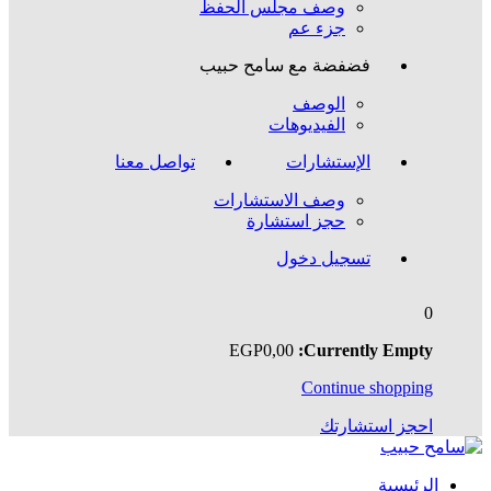
وصف مجلس الحفظ
جزء عم
فضفضة مع سامح حبيب
الوصف
الفيديوهات
الإستشارات
تواصل معنا
وصف الاستشارات
حجز استشارة
تسجيل دخول
0
EGP
0
,00
Currently Empty:
Continue shopping
احجز استشارتك
الرئيسية