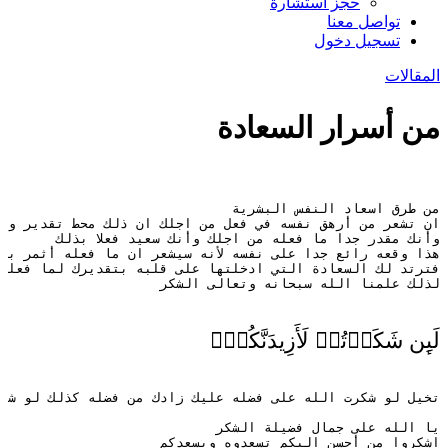
حجز استشارة
تواصل معنا
تسجيل دخول
المقالات
من أسرار السعادة
من طرق اسعاد النفس البشرية
ان تشعر من أرهق نفسه في فعل من اجلك ان ذلك محط تقدير وا
وأنك مقدر جدا ما فعله من اجلك وأنك سعيد فعلا بذلك
هذا وقعه رائع جدا على نفسه لأنه سيشعر ان ما فعله أثمر بإ
فترتد لك السعادة التي ادخلتها على قلبه بتقديرك لما فعله
لذلك علمنا الله سبحانه وتعالى الشكر
لَىِٕن شَكَرۡتُمۡ لَأَزِیدَنَّكُمۡۖ
تخيل لو شكرت الله على فضله عليك زادك من فضله كذلك لو شك
يا الله على جمال فضيلة الشكر
اشكروا من أحسن اليكم تسعدوه ويسعدكم